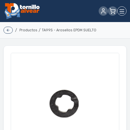
/
/
Productos
TA99S - Arosellos EPDM SUELTO