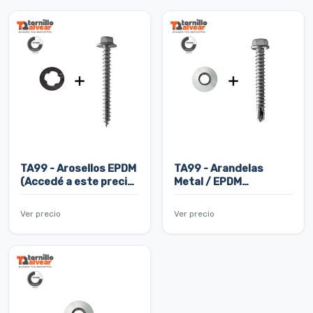
TA99 - Arosellos EPDM
TA99 - Arandelas
(Accedé a este precio
Metal / EPDM
adquiriendo la misma
Vulcanizadas (Accedé
cantidad de Tornillos
a este precio
Ver precio
Ver precio
Hexagonales Vuelo
adquiriendo la misma
Grande SIN ensamblar)
cantidad de Tornillos
Hexagonales Vuelo
Chico SIN ensamblar)