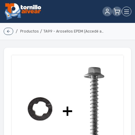
/
/
Productos
TA99 - Arosellos EPDM (Accedé a este precio adquiriendo la misma cantidad de Tornillos Hexagonales Vuelo Grande SIN ensamblar)