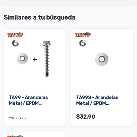
Similares a tu búsqueda
TA99 - Arandelas
TA99S - Arandelas
Metal / EPDM
Metal / EPDM
Vulcanizadas (Accedé
Vulcanizadas SUELTAS
a este precio
$32,90
Ver precio
adquiriendo la misma
cantidad de Tornillos
Hexagonales Vuelo