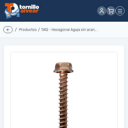
/
/
Productos
TA12 - Hexagonal Aguja sin arandela ranurado (vuelo chico)