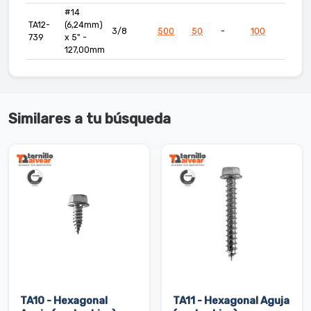
#14
TA12-
(6,24mm)
3/8
500
50
-
100
739
x 5" -
127,00mm
Similares a tu búsqueda
TA10 - Hexagonal
TA11 - Hexagonal Aguja