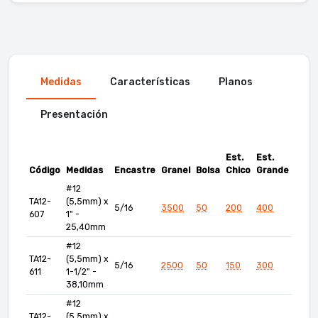
Medidas
Características
Planos
Presentación
Est.
Est.
Código
Medidas
Encastre
Granel
Bolsa
Chico
Grande
#12
TA12-
(5,5mm) x
5/16
3500
50
200
400
607
1" -
25,40mm
#12
TA12-
(5,5mm) x
5/16
2500
50
150
300
611
1-1/2" -
38,10mm
#12
TA12-
(5,5mm) x